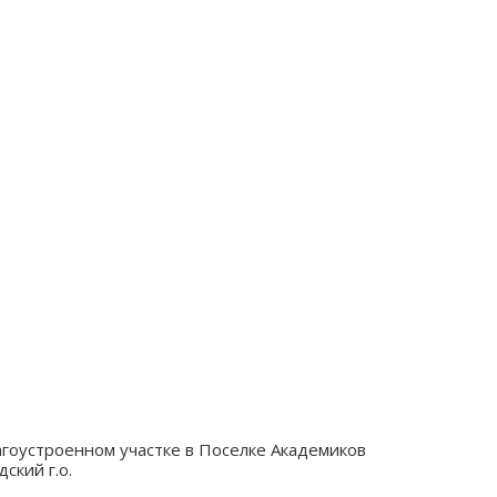
агоустроенном участке в Поселке Академиков
ский г.о.