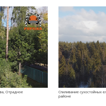
ква, Отрадное
Спиливание сухостойных е
районе