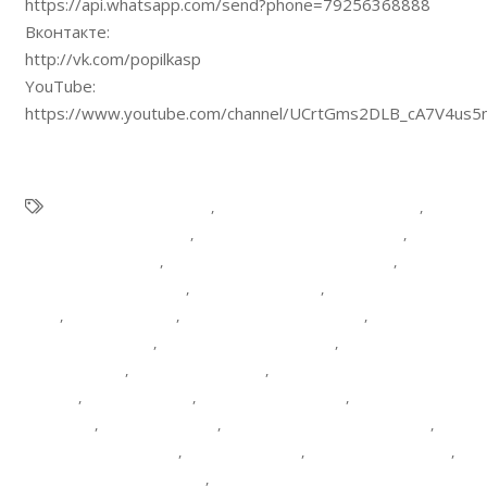
https://api.whatsapp.com/send?phone=79256368888
Вконтакте:
http://vk.com/popilkasp
YouTube:
https://www.youtube.com/channel/UCrtGms2DLB_cA7V4us5
выкорчевка деревьев
,
выкорчевывание деревьев
,
выкорчевывание пней
,
выкорчевывание пней цена
,
вырубка деревьев
,
вырубка деревьев +на участке
,
корчевание деревьев
,
корчевание пней
,
корчевание пней
цена
,
корчевка пней
,
кронирование деревьев
,
обрезка
деревьев осенью
,
обрезка деревьев цена
,
очистка участка
+от деревьев
,
расчистка участка
,
сколько стоит спилить
дерево
,
спил деревьев
,
спил деревьев цена
,
спиливание
деревьев
,
спилить дерево
,
спилить дерево +на участке
,
спилить дерево цена
,
срубить дерево
,
удаление деревьев
,
удаление деревьев цена
,
удаление пней