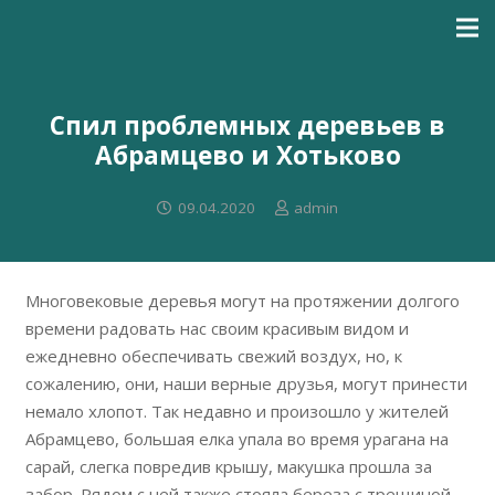
Спил проблемных деревьев в
Абрамцево и Хотьково
09.04.2020
admin
Многовековые деревья могут на протяжении долгого
времени радовать нас своим красивым видом и
ежедневно обеспечивать свежий воздух, но, к
сожалению, они, наши верные друзья, могут принести
немало хлопот. Так недавно и произошло у жителей
Абрамцево, большая елка упала во время урагана на
сарай, слегка повредив крышу, макушка прошла за
забор. Рядом с ней также стояла береза с трещиной,