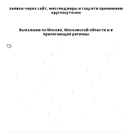
заявки через сайт, мессенджеры и соцсети принимаем
круглосуточно
Выезжаем по Москве, Московской области и в
прилегающие регионы
выкорчевка деревьев
,
выкорчевывание деревьев
,
выкорчевывание пней
,
выкорчевывание пней цена
,
вырубка деревьев
,
вырубка деревьев +на участке
,
корчевание деревьев
,
корчевание пней
,
корчевание пней
цена
,
корчевка пней
,
кронирование деревьев
,
обрезка
деревьев осенью
,
обрезка деревьев цена
,
очистка участка
+от деревьев
,
расчистка участка
,
сколько стоит спилить
дерево
,
спил деревьев
,
спил деревьев цена
,
спиливание
деревьев
,
спилить дерево
,
спилить дерево +на участке
,
спилить дерево цена
,
срубить дерево
,
удаление деревьев
,
удаление деревьев цена
,
удаление пней